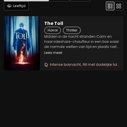
Leeftijd
The Toll
Horror
Thriller
Midden in de nacht stranden Cami en
haar rideshare-chauffeur in een bos waar
de normale wetten van tijd en plaats niet
van toepassing lijken. De schimmen en
Lees meer
visioenen die overal opduiken, hebben
een niet mis te verstane boodschap. De
Intense bosnacht
Rit met dodelijke tol
Psyc
enige manier...