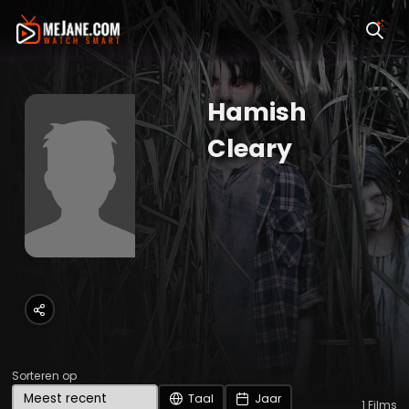
Hamish
Cleary
Sorteren op
Taal
Jaar
1
Films