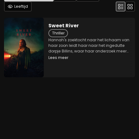
Leeftijd
Sweet River
Thriller
Hannah's zoektocht naar het lichaam van
haar zoon leidt haar naar het ingedutte
dorpje Billins, waar haar onderzoek meer
aan het licht brengt dan ze had verwacht
Lees meer
en duistere geheimen van het stadje
dreigt bloot te leggen... Geheimen die
zowel de...