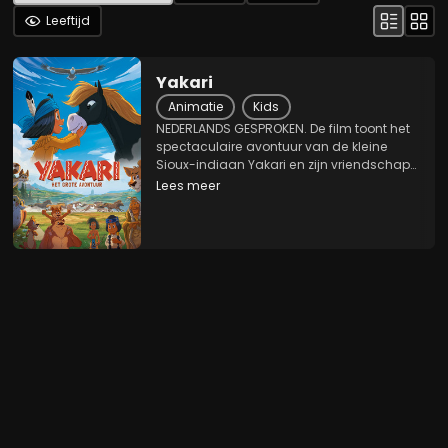
Leeftijd
Yakari
Animatie
Kids
NEDERLANDS GESPROKEN. De film toont het
spectaculaire avontuur van de kleine
Sioux-indiaan Yakari en zijn vriendschap
met Kleine Bliksem, een supersnelle
Lees meer
mustang. Terwijl zijn stam klaar staat om
verder te trekken, vertrekt de jonge Yakari
om de...