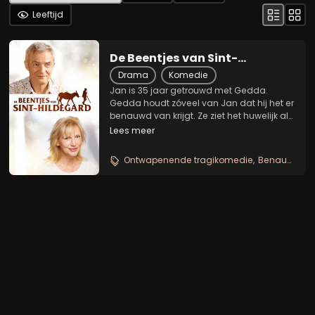
Leeftijd
De Beentjes van Sint-
Hildegard
Drama
Komedie
Jan is 35 jaar getrouwd met Gedda.
Gedda houdt zóveel van Jan dat hij het er
benauwd van krijgt. Ze ziet het huwelijk als
een vorm van begeleid wonen. In een
Lees meer
poging meer ruimte te krijgen maakt Jan
dermate rare sprongen dat hij zijn
Ontwapenende tragikomedie
Benauwend huwelijk
huwelijk...