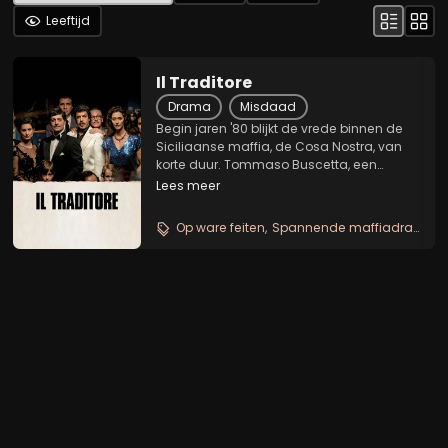
Leeftijd
Il Traditore
Drama
Misdaad
Begin jaren '80 blijkt de vrede binnen de
Siciliaanse maffia, de Cosa Nostra, van
korte duur. Tommaso Buscetta, een
hooggeplaatst lid van de Cosa Nostra
Lees meer
duikt onder in Brazilië. Intussen worden zijn
vertrouwelingen één voor één vermoord.
Op ware feiten
Spannende maffiadrama
Wanneer...