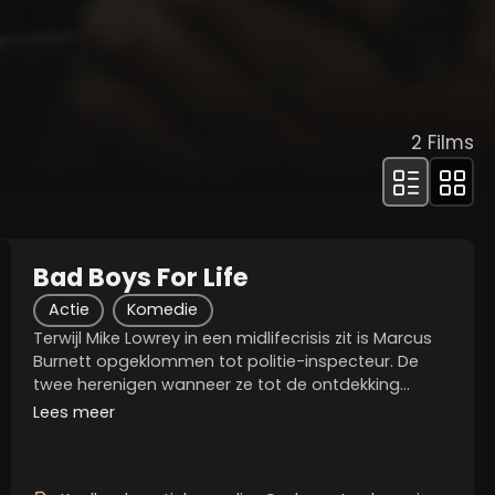
2
Films
Bad Boys For Life
Actie
Komedie
Terwijl Mike Lowrey in een midlifecrisis zit is Marcus
Burnett opgeklommen tot politie-inspecteur. De
twee herenigen wanneer ze tot de ontdekking
komen dat een Albanese huurmoordenaar hen
Lees meer
dood wenst. Er blijkt een persoonlijk motief achter
te...