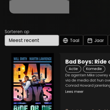
Sorteren op
Taal
Jaar
Bad Boys: Ride 
Actie
Komedie
De agenten Mike Lowrey 
via de media dat hun o
Conrad Howard jarenlang
samenwerkte. Mike en Mar
Lees meer
geluisd en willen zijn na
worden nu...