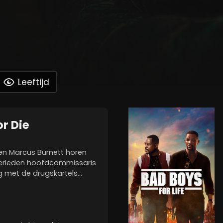
Leeftijd
or Die
en Marcus Burnett horen
verleden hoofdcommissaris
 met de drugskartels
cus geloven dat hij erin is
am zuiveren. De twee