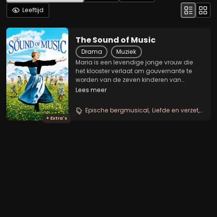
Leeftijd
The Sound of Music
Drama
Muziek
Maria is een levendige jonge vrouw die
het klooster verlaat om gouvernante te
worden van de zeven kinderen van
Kapitein Von Trapp, een dominante
Lees meer
weduwnaar wiens strikte huishoudelijke
regels geen ruimte laten voor muziek en
Epische bergmusical
Liefde en verzet
Zing
plezier. De originele...
+ Extra's