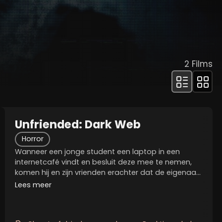
2
Films
Unfriended: Dark Web
Horror
Wanneer een jonge student een laptop in een
internetcafé vindt en besluit deze mee te nemen,
komen hij en zijn vrienden erachter dat de eigenaar
van de laptop verborgen files op zijn computer
Lees meer
bewaart. Binnen no-time bevinden ze zich in het
dark...