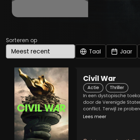
Sorteren op
Taal
Jaar
Civil War
Actie
Thriller
In een dystopische toekom
door de Verenigde Staten 
conflict. Terwijl ze prob
ze het Witte Huis te bere
Lees meer
interviewen voordat hij w