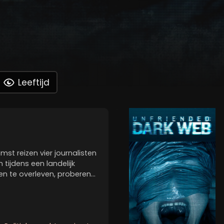
Leeftijd
st reizen vier journalisten
tijdens een landelijk
eren te overleven, proberen
iken om de president te
ordt afgezet.