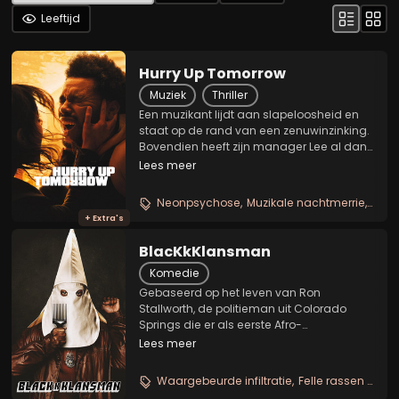
Leeftijd
Hurry Up Tomorrow
Muziek
Thriller
Een muzikant lijdt aan slapeloosheid en
staat op de rand van een zenuwinzinking.
Bovendien heeft zijn manager Lee al dan
niet de beste bedoelingen met hem.
Lees meer
Wanneer de mysterieuze Anima zijn pad
kruist, onderneemt hij met deze vrouw
Neonpsychose
Muzikale nachtmerrie
Sexy 
een...
+ Extra's
BlacKkKlansman
Komedie
Gebaseerd op het leven van Ron
Stallworth, de politieman uit Colorado
Springs die er als eerste Afro-
Amerikaanse agent in slaagde om te
Lees meer
infiltreren in de Ku Klux Klan. Detective
Stallworth en zijn partner Flip Zimmerman
Waargebeurde infiltratie
Felle rassen satire
wisten tot in de hoogste...