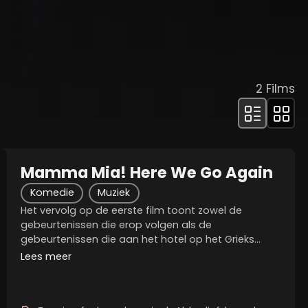
2
Films
Mamma Mia! Here We Go Again
Komedie
Muziek
Het vervolg op de eerste film toont zowel de
gebeurtenissen die erop volgen als de
gebeurtenissen die aan het hotel op het Grieks
eiland voorafgingen. In het verleden ontmoeten we
Lees meer
een jongere Donna die volop van het leven geniet.
We volgen haar...