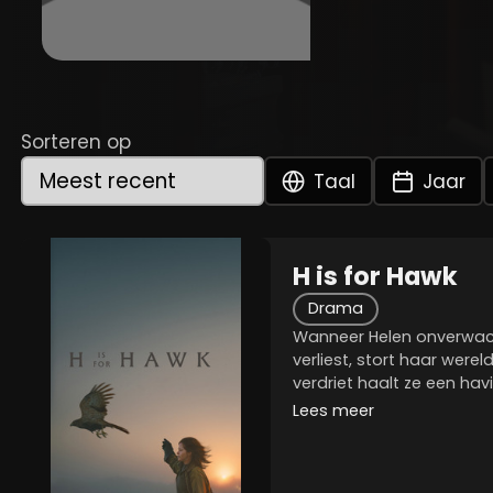
Sorteren op
Taal
Jaar
H is for Hawk
Drama
Wanneer Helen onverwach
verliest, stort haar were
verdriet haalt ze een hav
onverschrokken vogel te
Lees meer
de herinneringen aan ha
liefde...