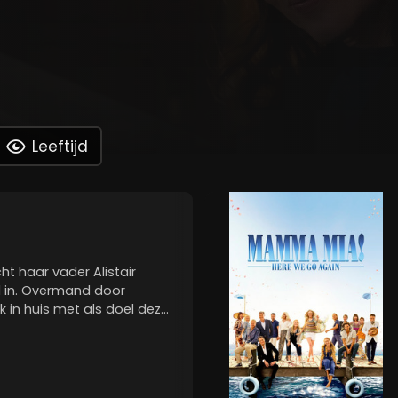
Leeftijd
t haar vader Alistair
ld in. Overmand door
ik in huis met als doel deze
 trainen. Deze poging om
ar vader en hun gedeelde