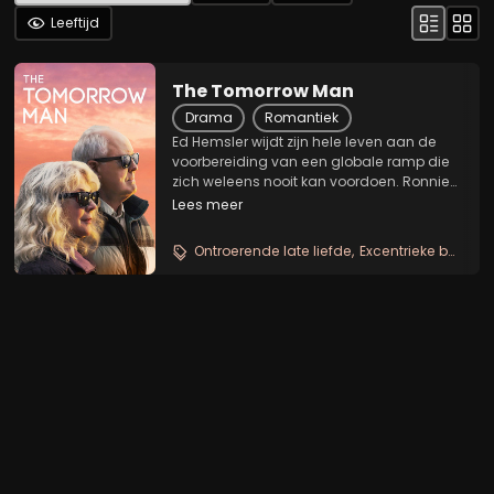
Leeftijd
The Tomorrow Man
Drama
Romantiek
Ed Hemsler wijdt zijn hele leven aan de
voorbereiding van een globale ramp die
zich weleens nooit kan voordoen. Ronnie
Meisner brengt dan weer haar tijd door
Lees meer
met het kopen van spullen die ze
misschien nooit hoeft te gebruiken. De
Ontroerende late liefde
Excentrieke buitenbeentjes
twee kruisen...