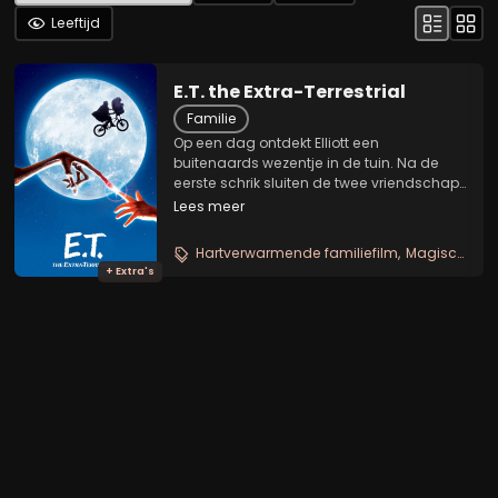
Leeftijd
E.T. the Extra-Terrestrial
Familie
Op een dag ontdekt Elliott een
buitenaards wezentje in de tuin. Na de
eerste schrik sluiten de twee vriendschap
en Elliott noemt het wezentje E.T.. Hij laat
Lees meer
E.T. kennismaken met zijn broer en zusje
en E.T. raakt al snel vertrouwd met het
Hartverwarmende familiefilm
Magische sciencefiction
aardse...
+ Extra's