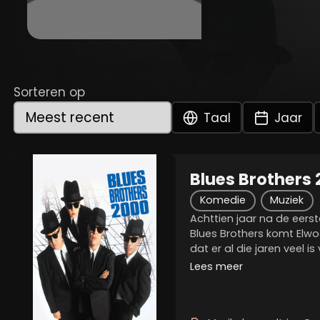
Sorteren op
Taal
Jaar
Blues Brothers
Komedie
Muziek
Achttien jaar na de eers
Blues Brothers komt Elwo
dat er al die jaren veel i
Jack is dood, zijn band i
Lees meer
waar hij is opgegroeid, is 