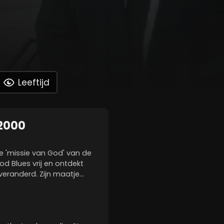
Leeftijd
 2000
te 'missie van God' van de
od Blues vrij en ontdekt
s veranderd. Zijn maatje
s uit elkaar en het weeshuis
gesloopt. Het...