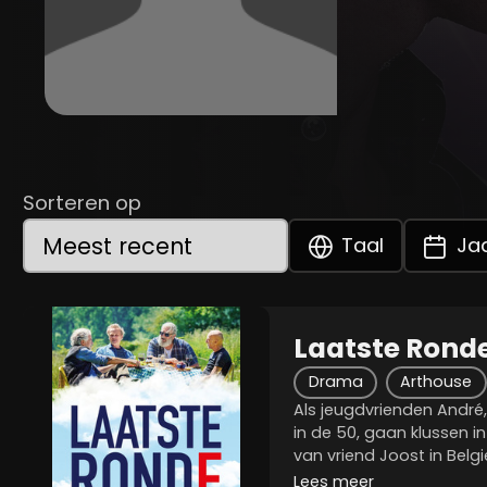
Sorteren op
Taal
Ja
Laatste Rond
Drama
Arthouse
Als jeugdvrienden André,
in de 50, gaan klussen 
van vriend Joost in Belgie
onsterfelijk. Ze wissele
Lees meer