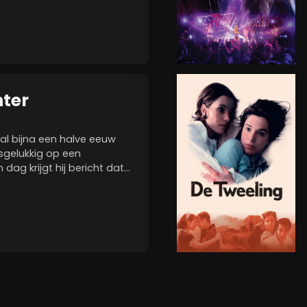
slap ouwehoeren maar...
ter
l bijna een halve eeuw
lsgelukkig op een
dag krijgt hij bericht dat
n. Aan zijn gelukkige
atuur komt abrupt een