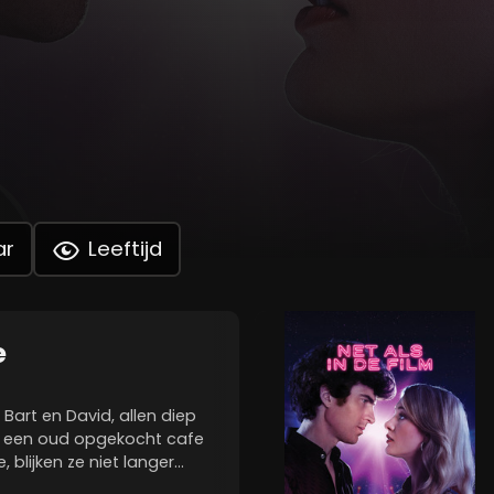
ar
Leeftijd
e
 Bart en David, allen diep
in een oud opgekocht cafe
, blijken ze niet langer
n nog steeds moeiteloos