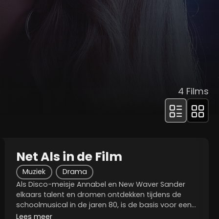
4
Films
Net Als in de Film
Muziek
Drama
Als Disco-meisje Annabel en New Waver Sander
elkaars talent en dromen ontdekken tijdens de
schoolmusical in de jaren 80, is de basis voor een
muzikale samenwerking gelegd. Maar hun ambities
Lees meer