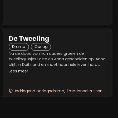
en gevoelens lopen niet altijd gelijk op. Hoe groter
het...
De Tweeling
Drama
Oorlog
Na de dood van hun ouders groeien de
tweelingzusjes Lotte en Anna gescheiden op. Anna
blijft in Duitsland en moet haar hele leven hard
werken voor anderen. Lotte verhuist naar een
Lees meer
Nederlandse familie die haar op het eerste gezicht
alle kansen...
Indringend oorlogsdrama
Emotioneel zussenverhaal