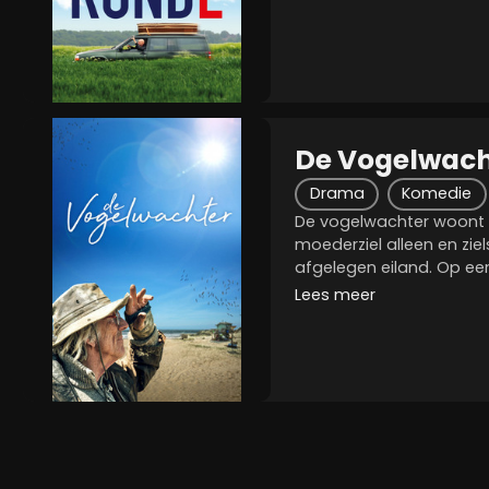
loodzware ernst af met 
De Vogelwach
Drama
Komedie
De vogelwachter woont a
moederziel alleen en zie
afgelegen eiland. Op een 
zijn post wordt opgeheve
Lees meer
bestaan in en met de n
einde. De...