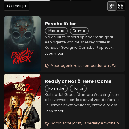
Leeftijd
Psycho Killer
Misdaad
Drama
Na de brute moord op haar man gaat
een agente van de snelwegpolitie in
Kansas (Georgina Campbell) op zoek
naar de dader. Als de jacht zicht voortzet,
Lees meer
beseft ze dat hij (James Preston Rogers)
een sadistische seriemoordenaar is en
Meedogenloze seriemoordenaar
Wraakzuchtige politie agente
dat zijn...
Ready or Not 2: Here I Come
Komedie
Horror
Kort nadat Grace (Samara Weaving) een
allesverwoestende aanval van de familie
Le Domas heeft overleefd, ontdekt ze dat
ze de volgende ronde van het helse spel
Lees meer
heeft bereikt en deze keer met haar
vervreemde zus Faith (Kathryn Newton)
Satanische jacht
Bloederige zwarte humor
aan haar...