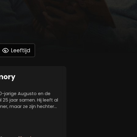
Leeftijd
mory
70-jarige Augusto en de
l 25 jaar samen. Hij leeft al
imer, maar ze zijn hechter
ebben geleerd een koppel
 niet meer...