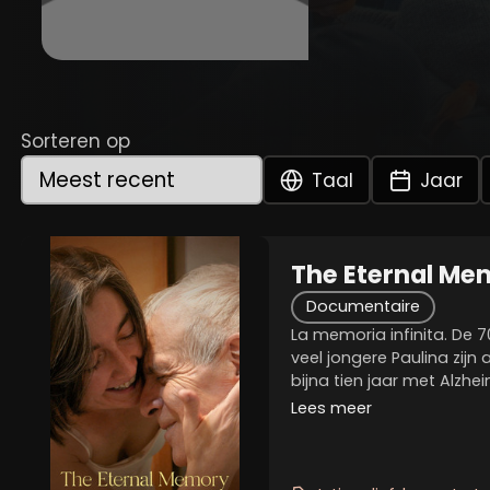
Sorteren op
Taal
Jaar
The Eternal Me
Documentaire
La memoria infinita. De 
veel jongere Paulina zijn a
bijna tien jaar met Alzhe
dan ooit geworden. Ze h
Lees meer
te zijn, zelfs toen hij haar