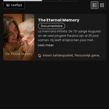
Leeftijd
The Eternal Memory
Documentaire
La memoria infinita. De 70-jarige Augusto
en de veel jongere Paulina zijn al 25 jaar
samen. Hij leeft al bijna tien jaar met
Alzheimer, maar ze zijn hechter dan ooit
Lees meer
geworden. Ze hebben geleerd een koppel
te zijn, zelfs toen hij haar niet meer...
Intiem liefdesportret
Persoonlijk geheugen versus geschiedenis