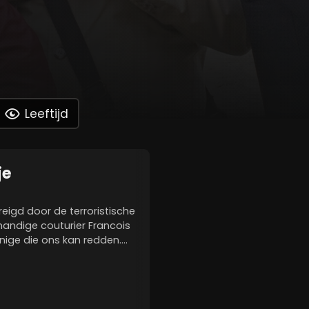
Leeftijd
je
eigd door de terroristische
handige couturier Francois
 enige die ons kan redden.
an zijn broer, Bruno,
pen. Bruno beraamt...