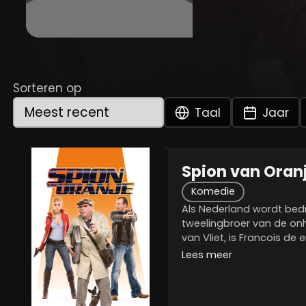
Sorteren op
Taal
Jaar
Spion van Oran
Komedie
Als Nederland wordt bedr
tweelingbroer van de on
van Vliet, is Francois de
Francois moet de plaats v
Lees meer
innemen om hem te stop