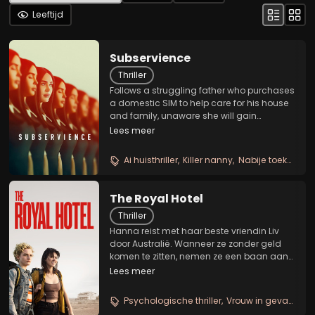
Leeftijd
Subservience
Thriller
Follows a struggling father who purchases
a domestic SIM to help care for his house
and family, unaware she will gain
awareness and turn deadly.
Lees meer
Ai huisthriller
Killer nanny
Nabije toekomst
The Royal Hotel
Thriller
Hanna reist met haar beste vriendin Liv
door Australië. Wanneer ze zonder geld
komen te zitten, nemen ze een baan aan
in het café The Royal Hotel. De
Lees meer
bareigenaar Billy leert de dames de
lokale drinkcultuur kennen, maar op een
Psychologische thriller
Vrouw in gevaar
In
gegeven moment...