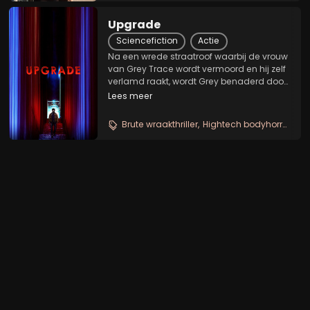
Upgrade
Sciencefiction
Actie
Na een wrede straatroof waarbij de vrouw
van Grey Trace wordt vermoord en hij zelf
verlamd raakt, wordt Grey benaderd door
een uitvinder en miljardair die zijn
Lees meer
lichaam een 'upgrade' wil geven door
toepassing van een experimentele
Brute wraakthriller
Hightech bodyhorror
Sti
medische...