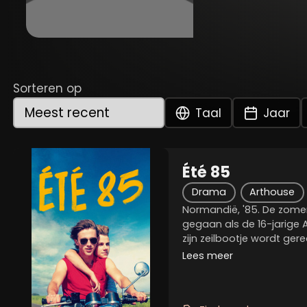
Sorteren op
Taal
Jaar
Été 85
Drama
Arthouse
Normandië, '85. De zomer
gegaan als de 16-jarige 
zijn zeilbootje wordt ger
start van een bijzondere 
Lees meer
een droom van een vriend