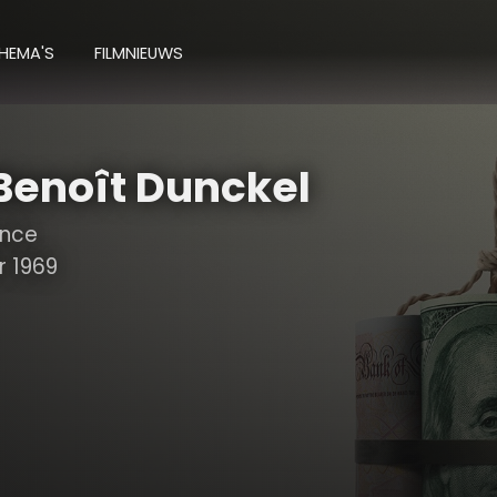
HEMA'S
FILMNIEUWS
enoît Dunckel
ance
 1969