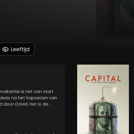
Leeftijd
vakantie is net van start
Alexis na het kapseizen van
ed door David. Het is de
vriendschap. David blijkt
 en de jongens...