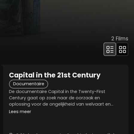
2
Films
Capital in the 21st Century
Documentaire
De documentaire Capital in the Twenty-First
Century gaat op zoek naar de oorzaak en
oplossing voor de ongelijkheid van welvaart en
economische groei in Europa en de US. In een reis
Lees meer
door de tijd van de Franse Revolutie tot
wereldoorlogen en de...