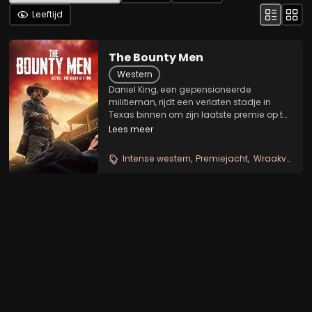
Leeftijd
The Bounty Men
Western
Daniel King, een gepensioneerde
militieman, rijdt een verlaten stadje in
Texas binnen om zijn laatste premie op te
sporen, een machtige oorlogsmisdadiger
Lees meer
genaamd John Dooling.
Intense western
Premiejacht
Wraakverhaal