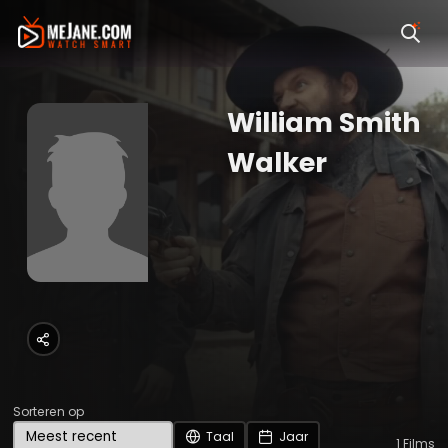
William Smith
Walker
Sorteren op
Taal
Jaar
1
Films