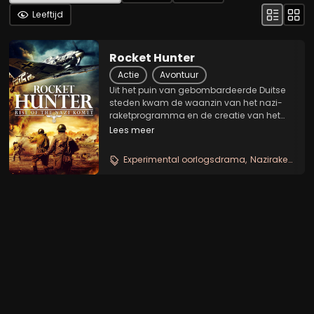
Leeftijd
Rocket Hunter
Actie
Avontuur
Uit het puin van gebombardeerde Duitse
steden kwam de waanzin van het nazi-
raketprogramma en de creatie van het
Me163-raketvliegtuig, ook bekend als de
Lees meer
Komet.
Experimental oorlogsdrama
Naziraketten