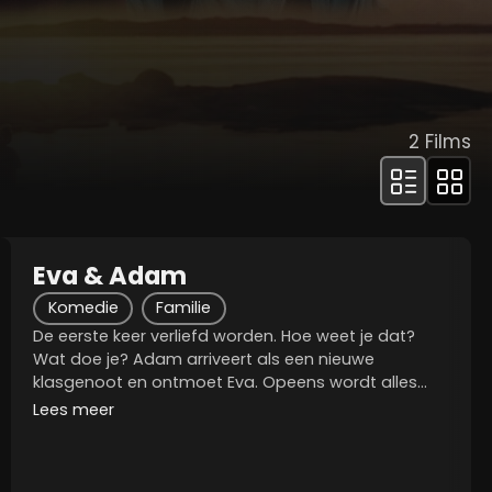
2
Films
Eva & Adam
Komedie
Familie
De eerste keer verliefd worden. Hoe weet je dat?
Wat doe je? Adam arriveert als een nieuwe
klasgenoot en ontmoet Eva. Opeens wordt alles
anders. Eva heeft zojuist een anti-jongenspact
Lees meer
gesloten met haar beste vriendin Annika omdat alle
jongens op...