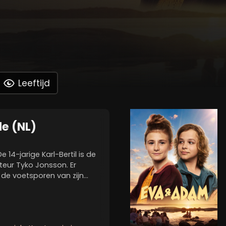
Leeftijd
e (NL)
14-jarige Karl-Bertil is de
teur Tyko Jonsson. Er
 de voetsporen van zijn
jn echte held is Robin Hood.
r zus in het weeshuis...