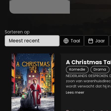
Sorteren op
Taal
Jaar
A Christmas Tal
Komedie
Drama
NEDERLANDS GESPROKEN. De 
zoon van warenhuisdirec
wordt verwacht dat hij in
vader zal treden, maar zi
Lees meer
Het arme meisje Vera, haa