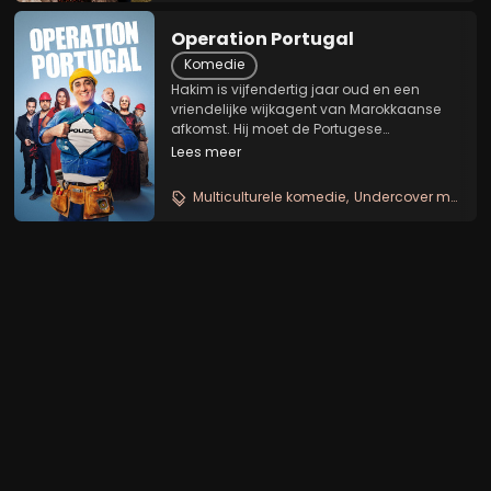
Operation Portugal
Komedie
Hakim is vijfendertig jaar oud en een
vriendelijke wijkagent van Marokkaanse
afkomst. Hij moet de Portugese
gemeenschap infiltreren voor een
Lees meer
onderzoek. Maar kun je in drie dagen
Portugees worden? Zijn onhandigheid en
Multiculturele komedie
Undercover missie
pech lijken hem tijdens deze...