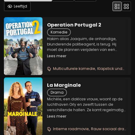
Leeftijd
Operation Portugal 2
Komedie
Hakim alias Joaquim, de onhandige,
blunderende politieagent, is terug. Hij
moet de plannen verijdelen van een
corrupte projectontwikkelaar: de graaf
Lees meer
van Neuville. Samen met zijn vrienden
infiltreert hij in het kasteel van de graaf,
Multiculturele komedie
Klapstick undercoveractie
maar hij moet...
La Marginale
Drama
Michèle, een dakloze vrouw, woont op de
luchthaven Orly en zwerft tussen de
verschillende hallen. Ze komt regelmatig
Théo tegen, een jonge schoonmaker die
Lees meer
er werkt. Hij is geestelijk gehandicapt en
woont bij zijn "tante" die hem
Intieme roadmovie
Rauw sociaal drama
overbeschermt. Op...