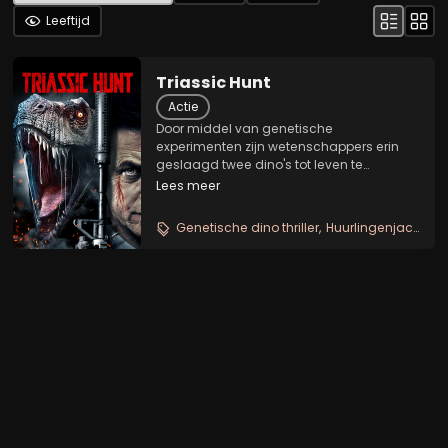
Leeftijd
Triassic Hunt
Actie
Door middel van genetische
experimenten zijn wetenschappers erin
geslaagd twee dino's tot leven te
brengen. De dino's ontsnappen echter en
Lees meer
trekken de aandacht van huurlingen, die
de wezens willen vangen. Wat ze niet
Genetische dino thriller
Huurlingenjacht
Co
weten, is dat de dino's net zo...