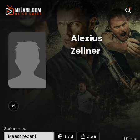
Alexius
Zellner
Sorteren op
Taal
Jaar
1
Films