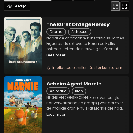
Leeftijd
The Burnt Orange Heresy
Drama
Arthouse
Nadat de charmante kunstcriticus James
Figueras de extroverte Berenice Hollis
ontmoet, reizen de nieuwe geliefden af
naar het landgoed van kunstverzamelaar
Lees meer
Cassidy. Hun gastheer onthult dat hij
Jerome Debney, een van de meest
Intellectuele thriller
Duister kunstdrama
Sti
raadselachtige...
Geheim Agent Marnie
Animatie
Kids
NEDERLAND GESPROKEN. Een avontuurlijk,
hartverwarmend en grappig verhaal over
de mollige oranje huiskat Marnie die haar
grote droom om geheim agent te worden
Lees meer
achterna gaat. Helaas blijkt niet iedereen
te zijn wie hij zegt dat hij en wordt Marnie...