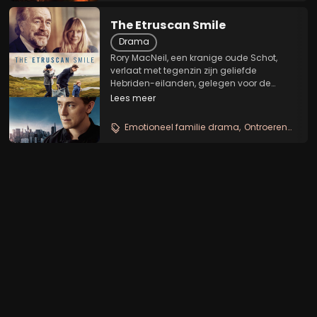
The Etruscan Smile
Drama
Rory MacNeil, een kranige oude Schot,
verlaat met tegenzin zijn geliefde
Hebriden-eilanden, gelegen voor de
westkust van Schotland, om in San
Lees meer
Francisco een medische behandeling te
ondergaan. MacNeil trekt in bij zijn
Emotioneel familie drama
Ontroerende grootvader kleinzoon
vervreemde zoon, waarna zijn...