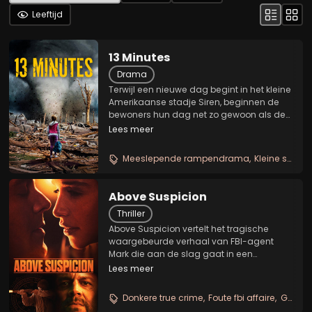
Leeftijd
13 Minutes
Drama
Terwijl een nieuwe dag begint in het kleine
Amerikaanse stadje Siren, beginnen de
bewoners hun dag net zo gewoon als de
vorige. Moeder Natuur heeft echter
Lees meer
andere plannen met hen. Inwoners
hebben slechts 13 minuten om onderdak
Meeslepende rampendrama
Kleine stad onder druk
te zoeken voordat de...
Above Suspicion
Thriller
Above Suspicion vertelt het tragische
waargebeurde verhaal van FBI-agent
Mark die aan de slag gaat in een
bergstadje in Kentucky. Daar komt hij al
Lees meer
gauw terecht in een affaire met de arme
lokale vrouw Susan die zijn belangrijkste
Donkere true crime
Foute fbi affaire
Grauwe smalltown thriller
informant wordt....