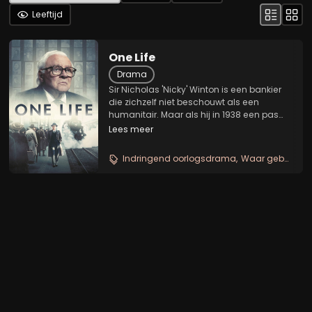
Leeftijd
One Life
Drama
Sir Nicholas 'Nicky' Winton is een bankier
die zichzelf niet beschouwt als een
humanitair. Maar als hij in 1938 een pas
geannexeerd Praag bezoekt en de
Lees meer
toestand van de Joodse vluchtelingen
ziet, besluit hij zich voor de zaak in te
Indringend oorlogsdrama
Waar gebeurd heldenverhaal
zetten. Omdat de...