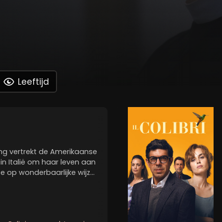
Leeftijd
ng vertrekt de Amerikaanse
 in Italië om haar leven aan
e op wonderbaarlijke wijze
 beschouwd als de nieuwe
r naarmate er...