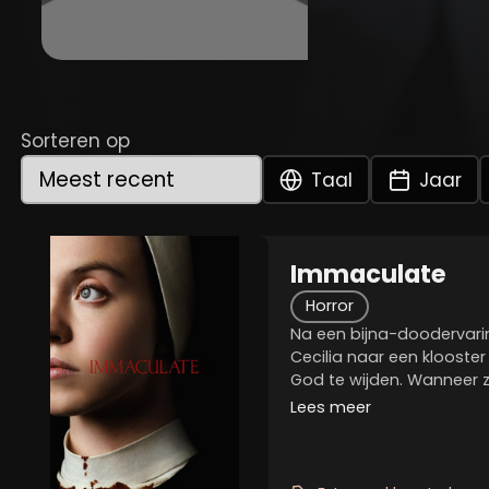
Sorteren op
Taal
Jaar
Immaculate
Horror
Na een bijna-doodervari
Cecilia naar een klooster
God te wijden. Wanneer z
zwanger raakt, wordt ze
Lees meer
heilige maagd Maria. Maa