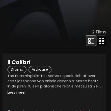
2
Films
Il Colibri
Drama
Arthouse
The Hummingbird. Het verhaal speelt zich af over
een tijdsspanne van enkele decennia. Marco heeft
in de jaren 70 een platonische relatie met Luisa. Zelf
trouwt hij met Marina met wie hij een dochter
Lees meer
verwelkomt. Hun relatie houdt echter niet stand....