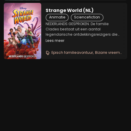
Strange World (NL)
Animatie
Sciencefiction
NEDERLANDS GESPROKEN. De familie
Clades bestaat uit een aantal
legendarische ontdekkingsreizigers die
samen op zoek zijn naar een onbekend en
Lees meer
verraderlijk land. Deze reis zit echter niet
zonder gevaar, want buiten de
Episch familieavontuur
Bizarre vreemde wereld
fantasierijke wezens die de...