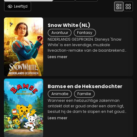
Leeftijd
Snow White (NL)
Avontuur
Fantasy
NEDERLANDS GESPROKEN. Disneys 'Snow
White' is een levendige, muzikale
liveaction-remake van de baanbrekende,
geanimeerde, middagvullende klassieker
Lees meer
van Walt Disney. Volg het tijdloze avontuur
als Sneeuwwitje (Rachel Zegler) door het
magische woud...
Bamse en de Heksendochter
Animatie
Familie
Wanneer een hebzuchtige zakenman
ontdekt dat er goud onder een dam ligt,
besluit hij de dam te slopen en het goud
voor zichzelf op te eisen, en bedriegt hij de
Lees meer
jonge dochter van een heks om hem te
helpen om te voorkomen dat Bamse hem
tegenhoudt.