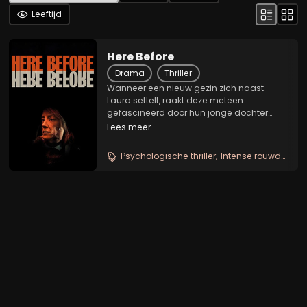
Leeftijd
Here Before
Drama
Thriller
Wanneer een nieuw gezin zich naast
Laura settelt, raakt deze meteen
gefascineerd door hun jonge dochter
Megan. Laura moet namelijk meteen aan
Lees meer
haar eigen dochter terugdenken, die
jaren geleden kwam te overlijden. Megan
Psychologische thriller
Intense rouwdrama
vertoont echter eigenaardig...