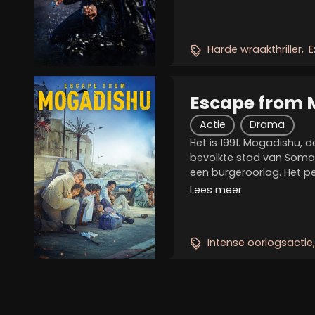
zaken uit het verleden,
van een...
Harde wraakthriller
E
Escape from
Actie
Drama
Het is 1991. Mogadishu,
bevolkte stad van Soma
een burgeroorlog. Het p
van de Zuid-Koreaanse 
Lees meer
zonder enige communica
bieden aan een...
Intense oorlogsactie