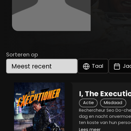
Sorteren op
Taal
Ja
I, The Executi
Actie
Misdaad
Rechercheur Seo Do-cheo
dag en nacht onvermoei
ten koste van hun perso
moord op een professor
Lees meer