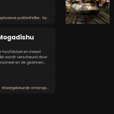
 ontstaan er vermoedens
xplosieve politiethriller
Seriemoorden in seoul
 Mogadishu
 de hoofdstad en meest
lië wordt verscheurd door
ersoneel en de gezinnen
ambassade, geïsoleerd en
tie, moeten het hoofd
Waargebeurde ontsnapping
Politieke thriller