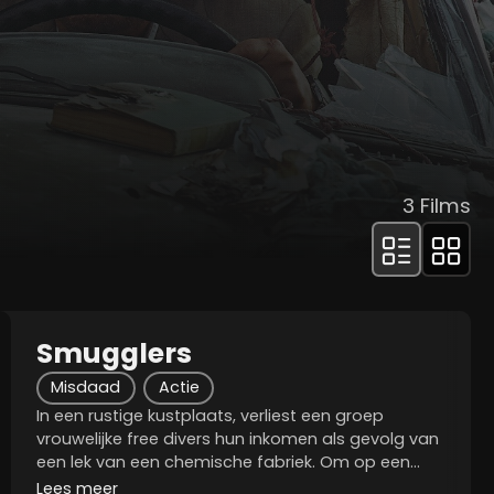
3
Films
Smugglers
Misdaad
Actie
In een rustige kustplaats, verliest een groep
vrouwelijke free divers hun inkomen als gevolg van
een lek van een chemische fabriek. Om op een
andere manier geld te verdienen, bevinden Chun-
Lees meer