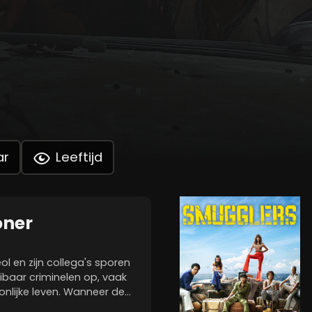
ar
Leeftijd
oner
l en zijn collega's sporen
baar criminelen op, vaak
onlijke leven. Wanneer de
 verbanden legt met