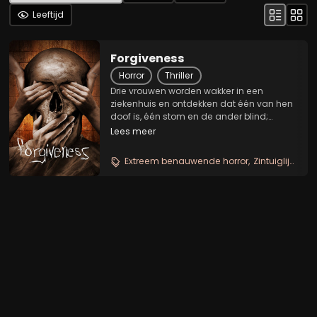
Leeftijd
Forgiveness
Horror
Thriller
Drie vrouwen worden wakker in een
ziekenhuis en ontdekken dat één van hen
doof is, één stom en de ander blind;
samen zullen ze moeten achterhalen
Lees meer
waarom ze hier zijn en hoe ze
ontsnappen.
Extreem benauwende horror
Zintuiglijke martelkamer