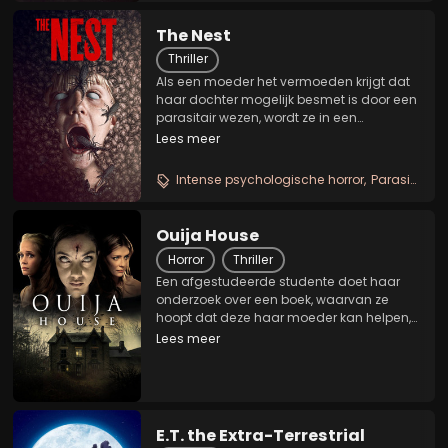
The Nest
Thriller
Als een moeder het vermoeden krijgt dat
haar dochter mogelijk besmet is door een
parasitair wezen, wordt ze in een
nachtmerrie geduwd. De mensen om
Lees meer
haar heen die ze het meest vertrouwt
duwen haar in een kloof van
Intense psychologische horror
Parasitair familieverhaal
drugsverslaving, zelfvernietiging...
Ouija House
Horror
Thriller
Een afgestudeerde studente doet haar
onderzoek over een boek, waarvan ze
hoopt dat deze haar moeder kan helpen,
af te ronden. Ze nodigt haar vrienden uit
Lees meer
in een huis dat een donker verleden kent.
Daar roepen de vrouwen onwetend een
kwade entiteit...
E.T. the Extra-Terrestrial