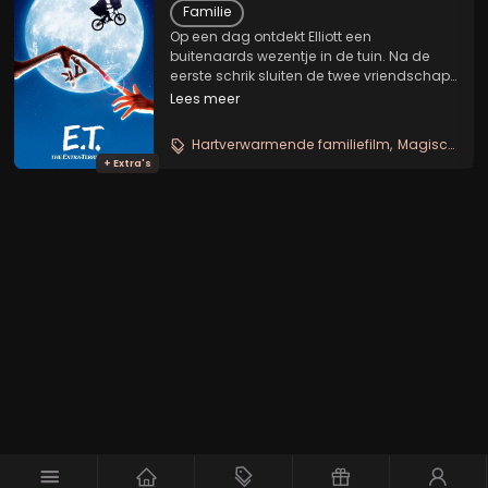
Familie
Op een dag ontdekt Elliott een
buitenaards wezentje in de tuin. Na de
eerste schrik sluiten de twee vriendschap
en Elliott noemt het wezentje E.T.. Hij laat
Lees meer
E.T. kennismaken met zijn broer en zusje
en E.T. raakt al snel vertrouwd met het
Hartverwarmende familiefilm
Magische sciencefiction
aardse...
+ Extra's