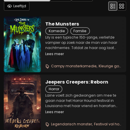
Leeftijd
The Munsters
Komedie
Familie
Lily is een typische 150-jarige, verliefde
vampier op zoek naar de man van haar
nachtmerries. Totdat ze haar oog laat
vallen op Herman, een groen experiment
Lees meer
van twee meter hoog met een hart van
goud. Het is liefde op het eerste gezicht
Campy monsterkomedie
Kleurige gotische romcom
als deze...
Jeepers Creepers: Reborn
Horror
Laine voelt zich gedwongen om mee te
gaan naar het Horror Hound festival in
Louisiana met haar vriend en horrorfan
Chase. Onderweg naar het festival krijgt
Lees meer
Laine in toenemende mate
onheilspellende visioenen en
Legendarisch monster
Festival vol horror
D
voorgevoelens over de Creeper, de...